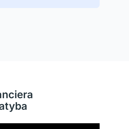
anciera
catyba