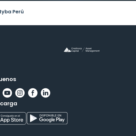
tyba Perú
uenos
scarga