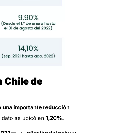
n Chile de
ia
una importante reducción
 dato se ubicó en
1,20%.
 2023—,
la
inflación del país
se