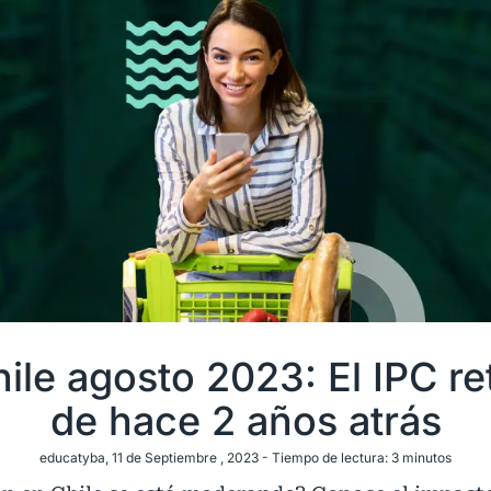
hile agosto 2023: El IPC re
de hace 2 años atrás
educatyba
, 11 de Septiembre , 2023 -
Tiempo de lectura:
3
minutos