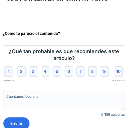
¿Cómo te pareció el contenido?
¿Qué tan probable es que recomiendes este
artículo?
1
2
3
4
5
6
7
8
9
10
Improbable
Muy probable
0/156 palabras
Enviar