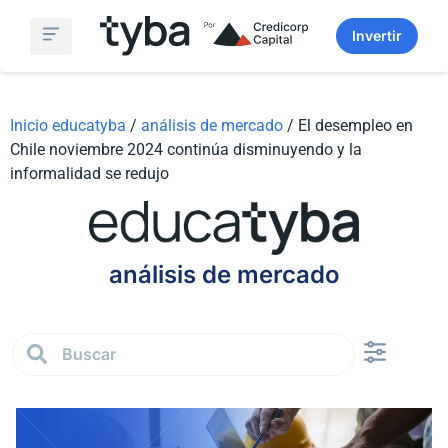
Invertir
Simulador Fondos Mutuos
Sobre Nosotros
Inicio educatyba
/
análisis de mercado
/
El desempleo en
Chile noviembre 2024 continúa disminuyendo y la
informalidad se redujo
análisis de mercado
Finanzas persona
Análisis de Mercado