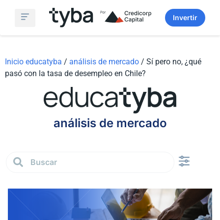
Invertir
Simulador Fondos Mutuos
Sobre Nosotros
Inicio educatyba
/
análisis de mercado
/
Sí pero no, ¿qué
pasó con la tasa de desempleo en Chile?
análisis de mercado
Finanzas persona
Análisis de Mercado