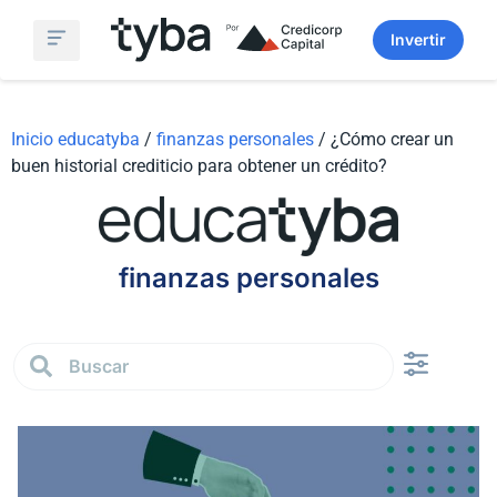
Invertir
Simulador Fondos Mutuos
Sobre Nosotros
Inicio educatyba
/
finanzas personales
/
¿Cómo crear un
buen historial crediticio para obtener un crédito?
finanzas personales
Finanzas persona
Análisis de Mercado