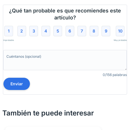
¿Qué tan probable es que recomiendes este
artículo?
1
2
3
4
5
6
7
8
9
10
Improbable
Muy probable
0/156 palabras
Enviar
También te puede interesar