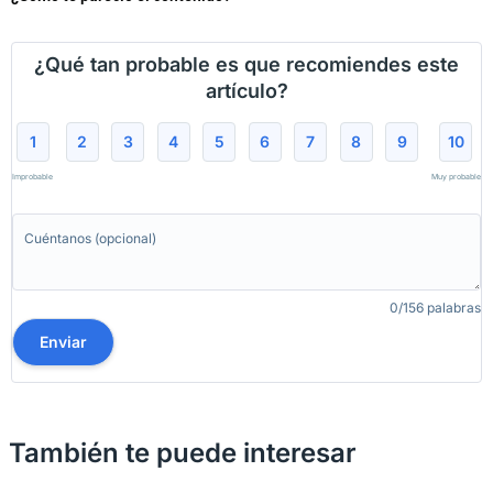
¿Qué tan probable es que recomiendes este
artículo?
1
2
3
4
5
6
7
8
9
10
Improbable
Muy probable
0/156 palabras
Enviar
También te puede interesar