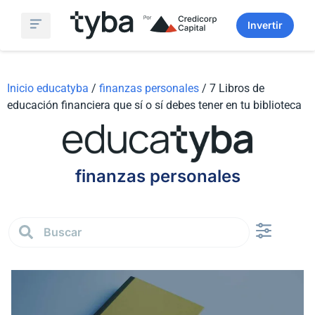
Invertir
Simulador Fondos Mutuos
Sobre Nosotros
Inicio educatyba
/
finanzas personales
/
7 Libros de
educación financiera que sí o sí debes tener en tu biblioteca
finanzas personales
Finanzas persona
Análisis de Mercado