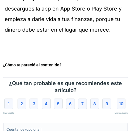
descargues la app en App Store o Play Store y
empieza a darle vida a tus finanzas, porque tu
dinero debe estar en el lugar que merece.
¿Cómo te pareció el contenido?
¿Qué tan probable es que recomiendes este
artículo?
1
2
3
4
5
6
7
8
9
10
Improbable
Muy probable