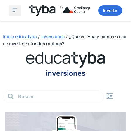
Invertir
Simulador Fondos Mutuos
Sobre Nosotros
Inicio educatyba
/
inversiones
/
¿Qué es tyba y cómo es eso
de invertir en fondos mutuos?
inversiones
Finanzas persona
Análisis de Mercado