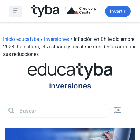
Invertir
Simulador Fondos Mutuos
Sobre Nosotros
Inicio educatyba
/
inversiones
/
Inflación en Chile diciembre
2023: La cultura, el vestuario y los alimentos destacaron por
sus reducciones
inversiones
Finanzas persona
Análisis de Mercado